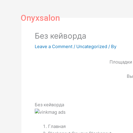
Skip
to
Onyxsalon
content
Без кейворда
Leave a Comment
/
Uncategorized
/ By
Площадки 
Вы
Без кейворда
Главная