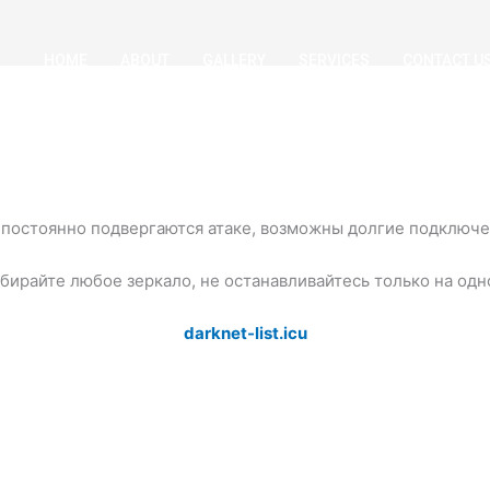
HOME
ABOUT
GALLERY
SERVICES
CONTACT U
постоянно подвергаются атаке, возможны долгие подключен
бирайте любое зеркало, не останавливайтесь только на одн
darknet-list.icu