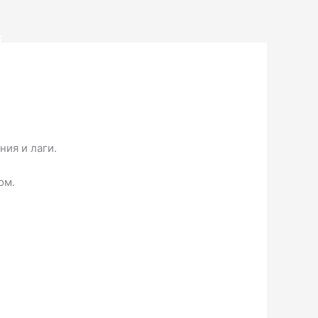
S
ия и лаги.
ом.