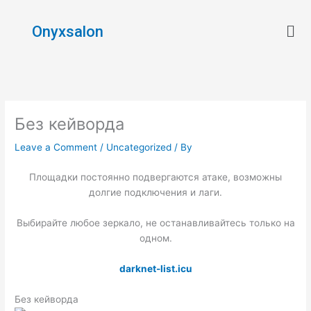
Skip
Men
to
Onyxsalon
content
Без кейворда
Leave a Comment
/
Uncategorized
/ By
Площадки постоянно подвергаются атаке, возможны
долгие подключения и лаги.
Выбирайте любое зеркало, не останавливайтесь только на
одном.
darknet-list.icu
Без кейворда