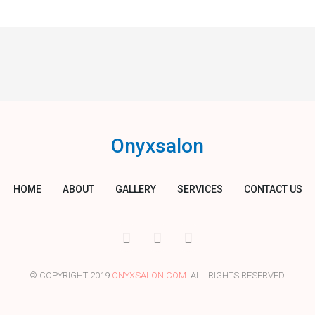
Onyxsalon
HOME
ABOUT
GALLERY
SERVICES
CONTACT US
I
T
Y
c
w
o
o
i
u
n
t
t
© COPYRIGHT 2019
ONYXSALON.COM
. ALL RIGHTS RESERVED.
-
t
u
f
e
b
a
r
e