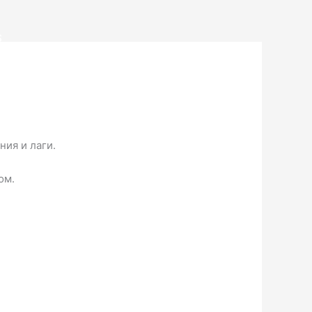
S
ия и лаги.
ом.