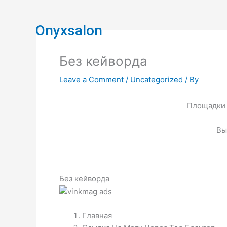
Skip
to
Onyxsalon
content
Без кейворда
Leave a Comment
/
Uncategorized
/ By
Площадки 
Вы
Без кейворда
Главная