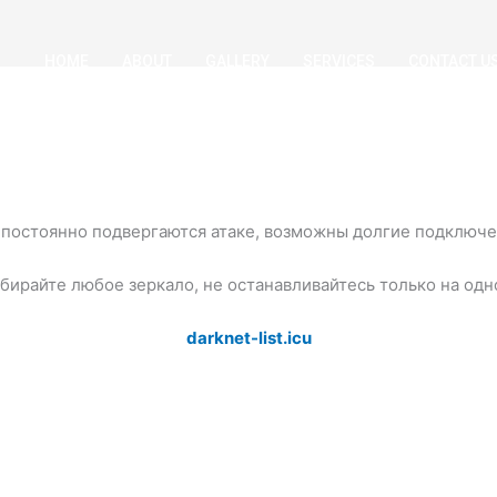
HOME
ABOUT
GALLERY
SERVICES
CONTACT U
постоянно подвергаются атаке, возможны долгие подключен
бирайте любое зеркало, не останавливайтесь только на одн
darknet-list.icu