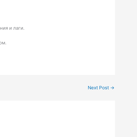
ия и лаги.
ом.
Next Post
→