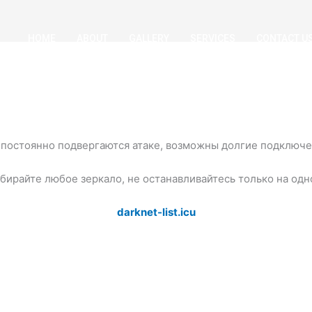
HOME
ABOUT
GALLERY
SERVICES
CONTACT U
постоянно подвергаются атаке, возможны долгие подключен
бирайте любое зеркало, не останавливайтесь только на одн
darknet-list.icu