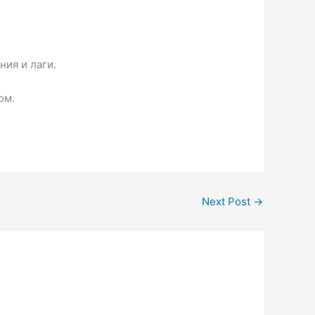
ия и лаги.
ом.
Next Post
→