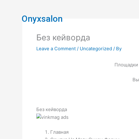
Skip
to
Onyxsalon
content
Без кейворда
Leave a Comment
/
Uncategorized
/ By
Площадки 
Вы
Без кейворда
Главная