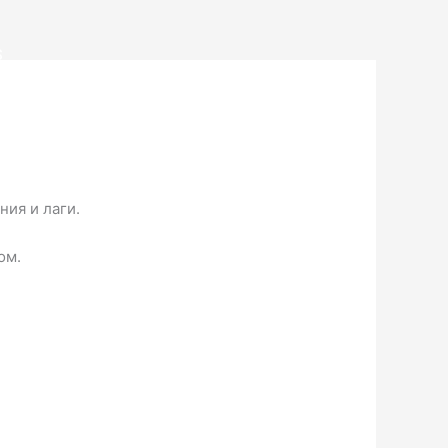
S
ия и лаги.
ом.