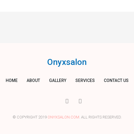
Onyxsalon
HOME
ABOUT
GALLERY
SERVICES
CONTACT US
I
T
Y
c
w
o
o
i
u
n
t
t
© COPYRIGHT 2019
ONYXSALON.COM
. ALL RIGHTS RESERVED.
-
t
u
f
e
b
a
r
e