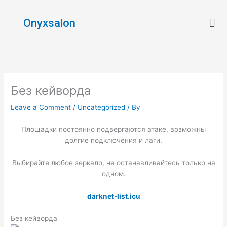
Skip
Men
to
Onyxsalon
content
Без кейворда
Leave a Comment
/
Uncategorized
/ By
Площадки постоянно подвергаются атаке, возможны
долгие подключения и лаги.
Выбирайте любое зеркало, не останавливайтесь только на
одном.
darknet-list.icu
Без кейворда