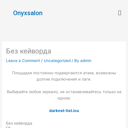
Skip
Men
to
Onyxsalon
content
Без кейворда
Leave a Comment
/
Uncategorized
/ By
admin
Площадки постоянно подвергаются атаке, возможны
долгие подключения и лаги.
Выбирайте любое зеркало, не останавливайтесь только на
одном.
darknet-list.icu
Без кейворда