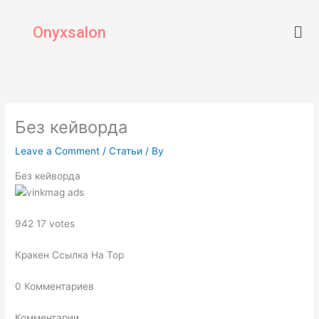
Skip
Men
to
Onyxsalon
content
Без кейворда
Leave a Comment
/
Статьи
/ By
Без кейворда
942 17 votes
Кракен Ссылка На Тор
0 Комментариев
Комментарии