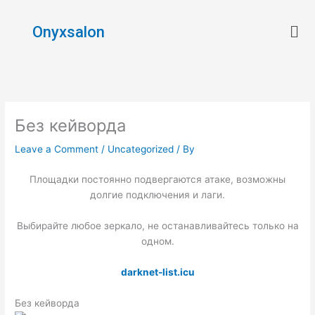
Skip
Men
to
Onyxsalon
content
Без кейворда
Leave a Comment
/
Uncategorized
/ By
Площадки постоянно подвергаются атаке, возможны
долгие подключения и лаги.
Выбирайте любое зеркало, не останавливайтесь только на
одном.
darknet-list.icu
Без кейворда