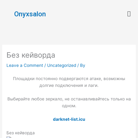
Skip
Men
to
Onyxsalon
content
Без кейворда
Leave a Comment
/
Uncategorized
/ By
Площадки постоянно подвергаются атаке, возможны
долгие подключения и лаги.
Выбирайте любое зеркало, не останавливайтесь только на
одном.
darknet-list.icu
Без кейворда