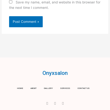
Save my name, email, and website in this browser for
the next time I comment.
Onyxsalon
HOME
ABOUT
GALLERY
SERVICES
CONTACT US
I
T
Y
c
w
o
o
i
u