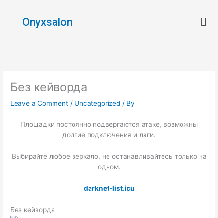
Skip
Men
to
Onyxsalon
content
Без кейворда
Leave a Comment
/
Uncategorized
/ By
Площадки постоянно подвергаются атаке, возможны
долгие подключения и лаги.
Выбирайте любое зеркало, не останавливайтесь только на
одном.
darknet-list.icu
Без кейворда