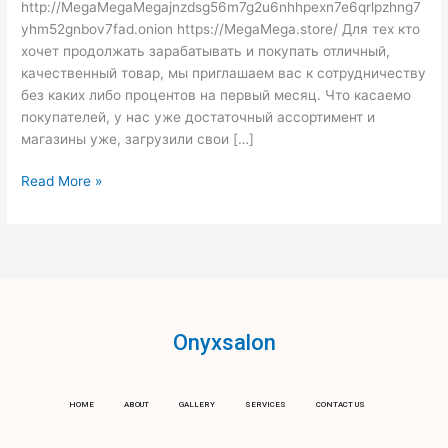
http://MegaMegaMegajnzdsg56m7g2u6nhhpexn7e6qrlpzhng7
yhm52gnbov7fad.onion https://MegaMega.store/ Для тех кто
хочет продолжать зарабатывать и покупать отличный,
качественный товар, мы приглашаем вас к сотрудничеству
без каких либо процентов на первый месяц. Что касаемо
покупателей, у нас уже достаточный ассортимент и
магазины уже, загрузили свои […]
Read More »
Onyxsalon
HOME
ABOUT
GALLERY
SERVICES
CONTACT US