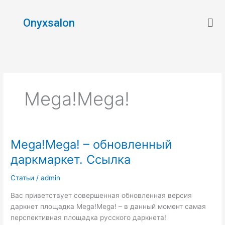
Skip
Men
to
Onyxsalon
content
Mega!Mega!
Mega!Mega! – обновленный
Mega!Mega!
–
даркмаркет. Ссылка
обновленный
даркмаркет.
Статьи
/
admin
Ссылка
Вас приветствует совершенная обновленная версия
даркнет площадка Mega!Mega! – в данный момент самая
перспективная площадка русского даркнета!