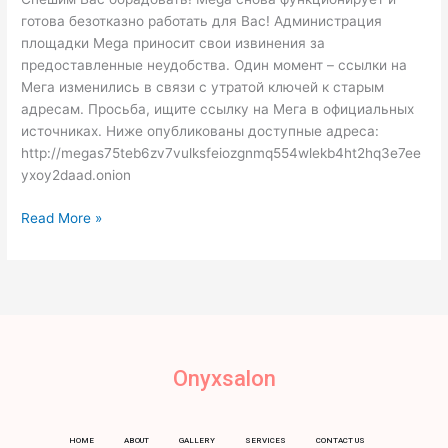
восстановлена!
готова безотказно работать для Вас! Администрация
площадки Mega приносит свои извинения за
предоставленные неудобства. Один момент – ссылки на
Мега изменились в связи с утратой ключей к старым
адресам. Просьба, ищите ссылку на Мега в официальных
источниках. Ниже опубликованы доступные адреса:
http://megas75teb6zv7vulksfeiozgnmq554wlekb4ht2hq3e7ee
yxoy2daad.onion
Read More »
Onyxsalon
HOME
ABOUT
GALLERY
SERVICES
CONTACT US