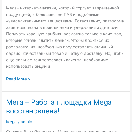
Mega
Mega– интернет-магазин, который торгует запрещенной
Onion
продукцией, в большинстве ПАВ и подобными
«увеселительными» веществами. Естественно, платформа
заинтересована в привлечении и удержании аудитории.
Получать хорошую прибыль возможно только с клиентов,
которые готовы платить деньги. Чтобы добиться их
расположения, необходимо предоставлять отличный
сервис, качественный товар и четкую доставку. Но, чтобы
еще сильнее заинтересовать клиента, необходимо
использовать акции и
Read More »
Мега – Работа площадки Mega
Мега
–
восстановлена!
Работа
площадки
Mega
/
admin
Mega
Спешим Вас обрадовать! Mega снова функционирует и