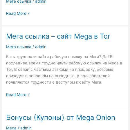
Мега ссылка
/
admin
сайте
Mega
Read More »
(Мега)
Мега ссылка – сайт Mega в Tor
Мега
ссылка
Мега ссылка
/
admin
–
сайт
Есть трудности найти рабочую ссылку на Мега? Да! В
Mega
последнее время трудно найти рабочую ссылку на Mega в
в
Tor. В связи с частыми атаками на площадку, которые
Tor
приходят в основном на выходные, у пользователей
появляются трудности с доступом к сайту Мега.
Read More »
Бонусы (Купоны) от Mega Onion
Бонусы
(Купоны)
Mega
/
admin
от