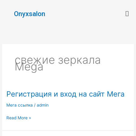
Skip
Men
to
Onyxsalon
content
свежие зеркала
Mega
Регистрация и вход на сайт Мега
Регистрация
и
Мега ссылка
/
admin
вход
на
Read More »
сайт
Мега