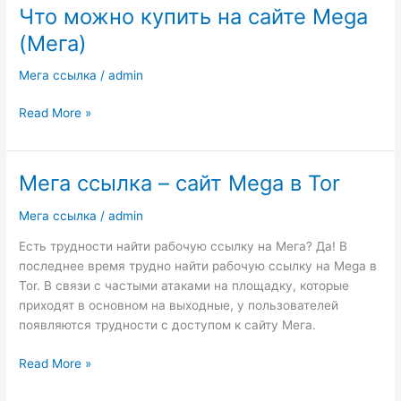
Что можно купить на сайте Mega
Что
можно
(Мега)
купить
на
Мега ссылка
/
admin
сайте
Mega
Read More »
(Мега)
Мега ссылка – сайт Mega в Tor
Мега
ссылка
Мега ссылка
/
admin
–
сайт
Есть трудности найти рабочую ссылку на Мега? Да! В
Mega
последнее время трудно найти рабочую ссылку на Mega в
в
Tor. В связи с частыми атаками на площадку, которые
Tor
приходят в основном на выходные, у пользователей
появляются трудности с доступом к сайту Мега.
Read More »