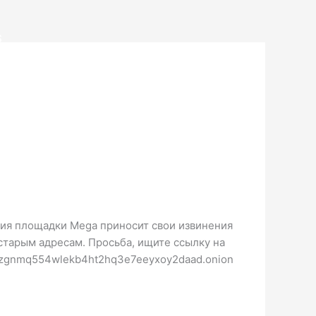
S
ция площадки Mega приносит свои извинения
 старым адресам. Просьба, ищите ссылку на
iozgnmq554wlekb4ht2hq3e7eeyxoy2daad.onion