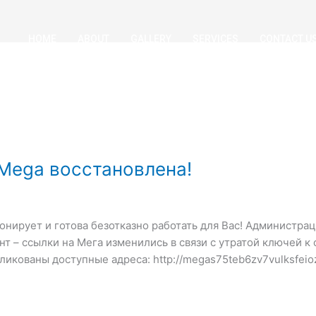
HOME
ABOUT
GALLERY
SERVICES
CONTACT U
Mega восстановлена!
онирует и готова безотказно работать для Вас! Администра
т – ссылки на Мега изменились в связи с утратой ключей к
ликованы доступные адреса: http://megas75teb6zv7vulksfe