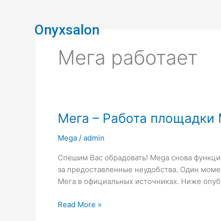
Skip
to
Onyxsalon
content
Мега работает
Мега
Мега – Работа площадки 
–
Mega
/
admin
Работа
площадки
Спешим Вас обрадовать! Mega снова функци
Mega
за предоставленные неудобства. Один момен
восстановлена!
Мега в официальных источниках. Ниже опуб
Read More »