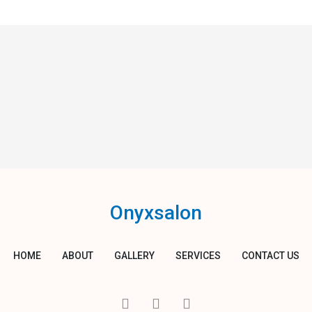
Onyxsalon
HOME
ABOUT
GALLERY
SERVICES
CONTACT US
I
T
Y
c
w
o