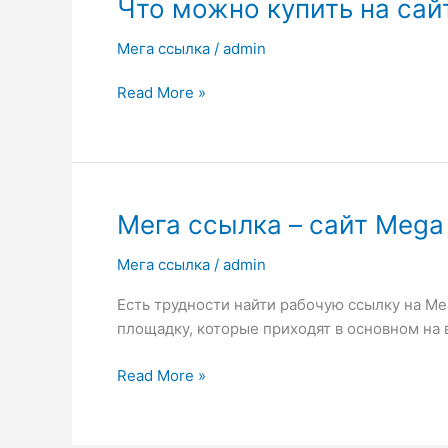
Что
Что можно купить на сай
можно
Мега ссылка
/
admin
купить
на
Read More »
сайте
Mega
(Мега)
Мега
Мега ссылка – сайт Mega 
ссылка
Мега ссылка
/
admin
–
сайт
Есть трудности найти рабочую ссылку на Мег
Mega
площадку, которые приходят в основном на 
в
Tor
Read More »