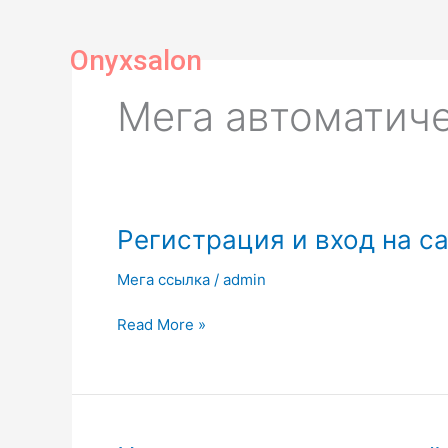
Skip
to
Onyxsalon
content
Мега автоматич
Регистрация
Регистрация и вход на с
и
Мега ссылка
/
admin
вход
на
Read More »
сайт
Мега