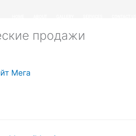
HOME
ABOUT
GALLERY
SERVICES
CONTACT U
еские продажи
айт Мега