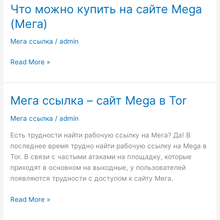
Что можно купить на сайте Mega
Что
можно
(Мега)
купить
на
Мега ссылка
/
admin
сайте
Mega
Read More »
(Мега)
Мега ссылка – сайт Mega в Tor
Мега
ссылка
Мега ссылка
/
admin
–
сайт
Есть трудности найти рабочую ссылку на Мега? Да! В
Mega
последнее время трудно найти рабочую ссылку на Mega в
в
Tor. В связи с частыми атаками на площадку, которые
Tor
приходят в основном на выходные, у пользователей
появляются трудности с доступом к сайту Мега.
Read More »