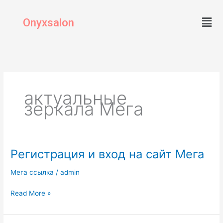
Skip
Men
to
Onyxsalon
content
актуальные
зеркала Мега
Регистрация и вход на сайт Мега
Регистрация
и
Мега ссылка
/
admin
вход
на
Read More »
сайт
Мега