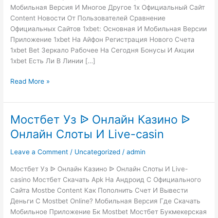
Работающее
Мобильная Версия И Многое Другое 1х Официальный Сайт
Зеркало
Content Новости От Пользователей Сравнение
Сейча
Официальных Сайтов 1xbet: Основная И Мобильная Версии
Приложение 1хbet На Айфон Регистрация Нового Счета
1xbet Bet Зеркало Рабочее На Сегодня Бонусы И Акции
1xbet Есть Ли В Линии […]
Read More »
Мостбет Уз ᐉ Онлайн Казино ᐉ
Мостбет
Уз
Онлайн Слоты И Live-casin
ᐉ
Онлайн
Leave a Comment
/
Uncategorized
/
admin
Казино
Мостбет Уз ᐉ Онлайн Казино ᐉ Онлайн Слоты И Live-
ᐉ
casino Мостбет Скачать Apk На Андроид С Официального
Онлайн
Сайта Mostbe Content Как Пополнить Счет И Вывести
Слоты
Деньги С Mostbet Online? Мобильная Версия Где Скачать
И
Мобильное Приложение Бк Mostbet Мостбет Букмекерская
Live-