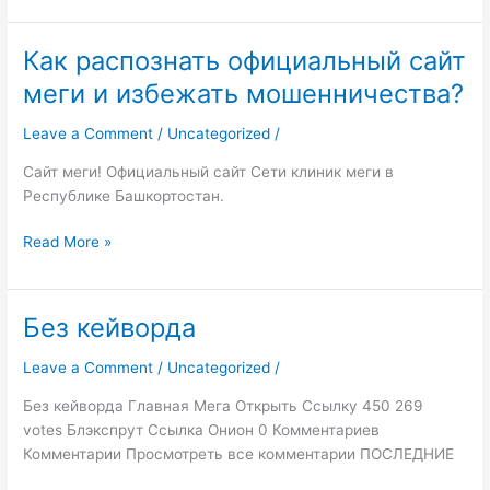
Как распознать официальный сайт
Как
распознать
меги и избежать мошенничества?
официальный
сайт
Leave a Comment
/
Uncategorized
/
меги
Сайт меги! Официальный сайт Сети клиник меги в
и
Республике Башкортостан.
избежать
мошенничества?
Read More »
Без кейворда
Без
кейворда
Leave a Comment
/
Uncategorized
/
Без кейворда Главная Мега Открыть Ссылку 450 269
votes Блэкспрут Ссылка Онион 0 Комментариев
Комментарии Просмотреть все комментарии ПОСЛЕДНИЕ