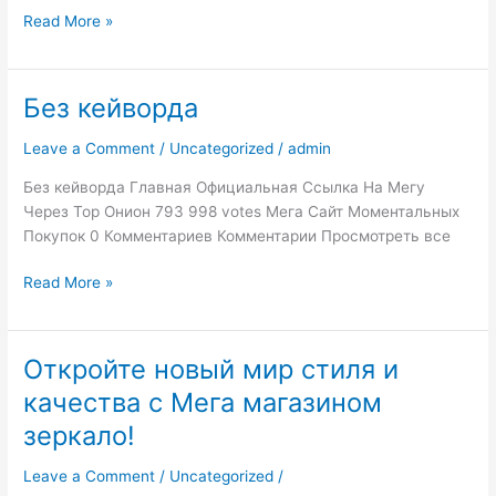
Read More »
Без кейворда
Без
кейворда
Leave a Comment
/
Uncategorized
/
admin
Без кейворда Главная Официальная Ссылка На Мегу
Через Тор Онион 793 998 votes Мега Сайт Моментальных
Покупок 0 Комментариев Комментарии Просмотреть все
Read More »
Откройте новый мир стиля и
Откройте
новый
качества с Мега магазином
мир
зеркало!
стиля
и
Leave a Comment
/
Uncategorized
/
качества