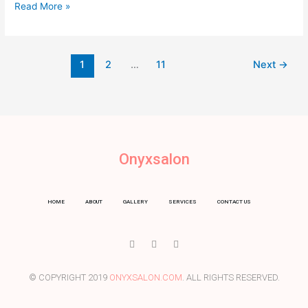
Read More »
1
2
…
11
Next
→
Onyxsalon
HOME
ABOUT
GALLERY
SERVICES
CONTACT US
I
T
Y
c
w
o
o
i
u
n
t
t
-
t
u
© COPYRIGHT 2019
ONYXSALON.COM
. ALL RIGHTS RESERVED.
f
e
b
a
r
e
c