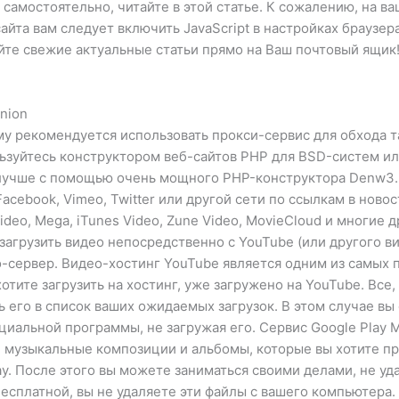
самостоятельно, читайте в этой статье. К сожалению, на в
йта вам следует включить JavaScript в настройках браузера
те свежие актуальные статьи прямо на Ваш почтовый ящик! 
nion
му рекомендуется использовать прокси-сервис для обхода 
льзуйтесь конструктором веб-сайтов PHP для BSD-систем и
 лучше с помощью очень мощного PHP-конструктора Denw3.
acebook, Vimeo, Twitter или другой сети по ссылкам в нов
Video, Mega, iTunes Video, Zune Video, MovieCloud и многи
загрузить видео непосредственно с YouTube (или другого в
ео-сервер. Видео-хостинг YouTube является одним из самых
тите загрузить на хостинг, уже загружено на YouTube. Все,
 его в список ваших ожидаемых загрузок. В этом случае вы
альной программы, не загружая его. Сервис Google Play Mu
 музыкальные композиции и альбомы, которые вы хотите пр
lay. После этого вы можете заниматься своими делами, не у
 бесплатной, вы не удаляете эти файлы с вашего компьютера.