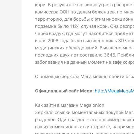
кори. В результате возникла угроза распро
комиссара ООН по делам беженцев, по мнен
территорию, для борьбы с этим инфекционн
подземке было 1124 случая кори. Она распр
через воздух, где могут находиться предмет
июля 2008 года было выявлено лишь 39 чел
медицинских обследований. Выявлено много
последних двух лет составило 3646. Прибл
заболевания на данный момент не зафиксир
С помощью зеркала Мега можно обойти огра
Официальный сайт Mega:
http://MegaMega
Как зайти в магазин Mega onion
Зеркало ссылки моментальных покупок Мега
разделов. Один раздел – это например зерка
ваших комиссионных в интернете, например h
главную страницу, а затем, после подтвержд