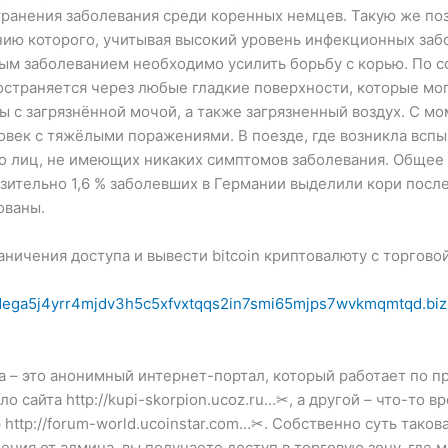
странения заболевания среди коренных немцев. Такую же п
ию которого, учитывая высокий уровень инфекционных заб
ым заболеванием необходимо усилить борьбу с корью. По с
остраняется через любые гладкие поверхности, которые могу
ы с загрязнённой мочой, а также загрязненный воздух. С мо
овек с тяжёлыми поражениями. В поезде, где возникла всп
 лиц, не имеющих никаких симптомов заболевания. Общее 
изительно 1,6 % заболевших в Германии выделили кори посл
ованы.
ничения доступа и вывести bitcoin криптовалюту с торгово
Mega5j4yrr4mjdv3h5c5xfvxtqqs2in7smi65mjps7wvkmqmtqd.biz
 – это анонимный интернет-портал, который работает по п
ло сайта http://kupi-skorpion.ucoz.ru…✂, а другой – что-то
ttp://forum-world.ucoinstar.com…✂. Собственно суть такова
ения от админа, вы получаете доступ в торговую зону, где 