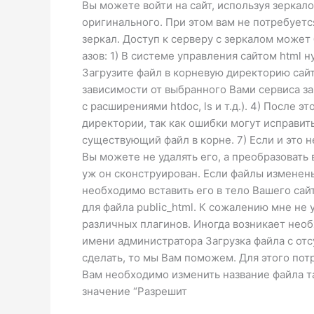
Вы можете войти на сайт, используя зеркало
оригинального. При этом вам не потребуетс
зеркал. Доступ к серверу с зеркалом может 
азов: 1) В системе управления сайтом html 
Загрузите файл в корневую директорию сайта
зависимости от выбранного Вами сервиса за
с расширениями htdoc, ls и т.д.). 4) После 
директории, так как ошибки могут исправит
существующий файл в корне. 7) Если и это н
Вы можете не удалять его, а преобразовать 
уж он сконструирован. Если файлы изменены
необходимо вставить его в тело Вашего сай
для файла public_html. К сожалению мне не 
различных плагинов. Иногда возникает необ
имени администратора Загрузка файла с отс
сделать, то мы Вам поможем. Для этого по
Вам необходимо изменить название файла та
значение “Разрешит