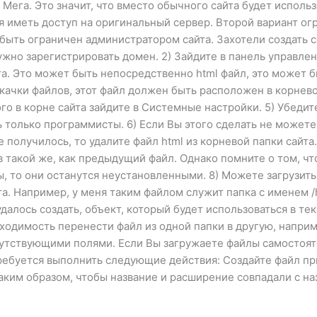
 Мега. Это значит, что вместо обычного сайта будет использ
я иметь доступ на оригинальный сервер. Второй вариант ог
быть ограничен администратором сайта. Захотели создать се
нужно зарегистрировать домен. 2) Зайдите в панель управлен
. Это может быть непосредственно html файл, это может бы
качки файлов, этот файл должен быть расположен в корнево
этого в корне сайта зайдите в Системные настройки. 5) Убеди
ь только программисты. 6) Если Вы этого сделать не можете
е получилось, то удалите файл html из корневой папки сайта
в такой же, как предыдущий файл. Однако помните о том, чт
, то они останутся неустановленными. 8) Можете загрузить 
та. Например, у меня таким файлом служит папка с именем /
удалось создать, объект, который будет использоваться в т
ходимость перенести файл из одной папки в другую, наприм
утствующими полями. Если Вы загружаете файлы самостояте
требуется выполнить следующие действия: Создайте файл п
ким образом, чтобы название и расширение совпадали с на