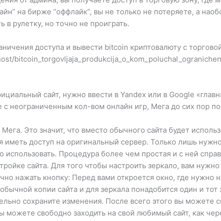
йн” на бирже “оффлайк”, вы не только не потеряете, а наоб
ь в рулетку, но точно не проиграть.
ничения доступа и вывести bitcoin криптовалюту с торгово
nost/bitcoin_torgovljaja_produkcija_o_kom_poluchal_ograniche
ициальный сайт, нужно ввести в Yandex или в Google «глав
 с неограниченным кол-вом онлайн игр, Мега до сих пор по
 Мега. Это значит, что вместо обычного сайта будет использ
я иметь доступ на оригинальный сервер. Только лишь нужн
го использовать. Процедура более чем простая и с ней спр
ройке сайта. Для того чтобы настроить зеркало, вам нужно 
чно нажать кнопку: Перед вами откроется окно, где нужно н
я обычной копии сайта и для зеркала понадобится один и тот
тельно сохраните изменения. После всего этого вы можете с
ы можете свободно заходить на свой любимый сайт, как чере