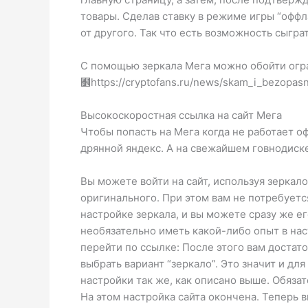
товары. Сделав ставку в режиме игры “оффла
от другого. Так что есть возможность сыграт
С помощью зеркала Мега можно обойти огра
﻾https://cryptofans.ru/news/skam_i_bezopas
Высокоскоростная ссылка на сайт Мега
Чтобы попасть на Мега когда не работает оф
дрянной яндекс. А на свежайшем говнодиске
Вы можете войти на сайт, используя зеркало
оригинального. При этом вам не потребуетс
настройке зеркала, и вы можете сразу же е
необязательно иметь какой-либо опыт в наст
перейти по ссылке: После этого вам достато
выбрать вариант “зеркало”. Это значит и дл
настройки так же, как описано выше. Обяза
На этом настройка сайта окончена. Теперь в