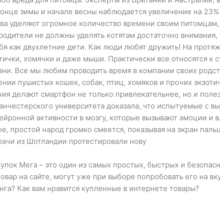
 конце зимы и начале весны наблюдается увеличение на 23%
ва уделяют огромное количество времени своим питомцам, а
 родители не должны уделять котятам достаточно внимания
ебя как двухлетние дети. Как люди любят дружить! На протя
птички, хомячки и даже мыши. Практически все относятся к 
ни. Все мы любим проводить время в компании своих родс
ении пушистых кошек, собак, птиц, хомяков и прочих экзоти
ия делают смартфон не только привлекательнее, но и поле
анчестерского университета доказала, что испытуемые с вы
ейронной активности в мозгу, которые вызывают эмоции и в
е, простой народ громко смеется, показывая на экран пальц
ачи из Шотландии протестировали нову
пок Мега – это один из самых простых, быстрых и безопас
вар на сайте, могут уже при выборе попробовать его на вку
нга? Как вам нравится купленные в интернете товары?