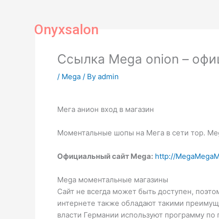
Skip
to
Onyxsalon
content
Ссылка Mega onion – офи
/
Mega
/ By
admin
Мега анион вход в магазин
Моментальные шопы на Мега в сети тор. Meg
Официальный сайт Mega:
http://MegaMega
Mega моментальные магазины
Сайт не всегда может быть доступен, поэто
интернете также обладают такими преимущес
власти Германии используют программу по 