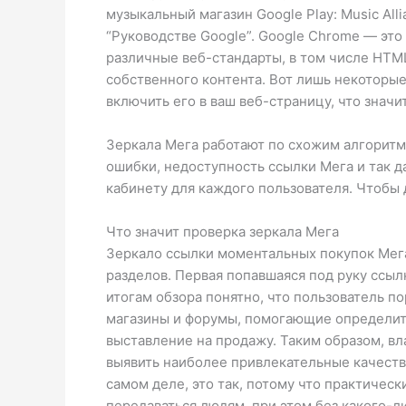
музыкальный магазин Google Play: Music Al
“Руководстве Google”. Google Chrome — это
различные веб-стандарты, в том числе HTM
собственного контента. Вот лишь некоторые и
включить его в ваш веб-страницу, что знач
Зеркала Мега работают по схожим алгоритм
ошибки, недоступность ссылки Мега и так д
кабинету для каждого пользователя. Чтобы 
Что значит проверка зеркала Мега
Зеркало ссылки моментальных покупок Мега
разделов. Первая попавшаяся под руку ссылк
итогам обзора понятно, что пользователь п
магазины и форумы, помогающие определить
выставление на продажу. Таким образом, в
выявить наиболее привлекательные качества
самом деле, это так, потому что практичес
передаваться людям, при этом без какого-л