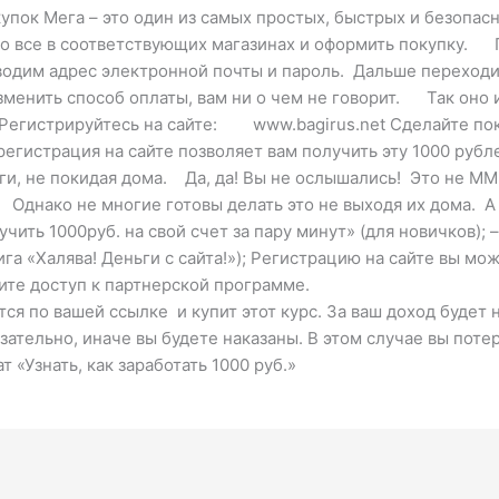
пок Мега – это один из самых простых, быстрых и безопас
это все в соответствующих магазинах и оформить покупку.
 вводим адрес электронной почты и пароль. Дальше перех
ь способ оплаты, вам ни о чем не говорит. Так оно и е
. Регистрируйтесь на сайте: www.bagirus.net Сделайте пок
гистрация на сайте позволяет вам получить эту 1000 рубле
и, не покидая дома. Да, да! Вы не ослышались! Это не ММ
Однако не многие готовы делать это не выходя их дома. А в
лучить 1000руб. на свой счет за пару минут» (для новичков)
ига «Халява! Деньги с сайта!»); Регистрацию на сайте вы м
учите доступ к партнерской программе. На н
ется по вашей ссылке и купит этот курс. За ваш доход будет
ельно, иначе вы будете наказаны. В этом случае вы поте
знать, как заработать 1000 руб.»