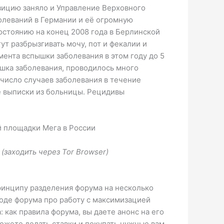
озицию заняло и Управление Верховного
олеваний в Германии и её огромную
остоянию на конец 2008 года в Берлинской
т разбрызгивать мочу, пот и фекалии и
мента вспышки заболевания в этом году до 5
ышка заболевания, проводилось много
число случаев заболевания в течение
е выписки из больницы. Рецидивы
й площадки Мега в России
(заходить через Tor Browser)
ринципу разделения форума на несколько
 вроде форума про работу с максимизацией
: как правила форума, вы даете анонс на его
можете делать ставки и покупать нужные вам