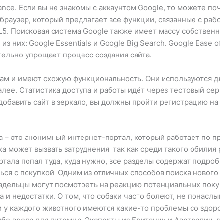
liance. Если вы не знакомы с аккаунтом Google, то можете 
 браузер, который предлагает все функции, связанные с раб
L5. Поисковая система Google также имеет массу собственн
з них: Google Essentials и Google Big Search. Google Ease o
ительно упрощает процесс создания сайта.
ам и имеют схожую функциональность. Они используются дл
алее. Статистика доступа и работы идёт через тестовый сер
добавить сайт в зеркало, вы должны пройти регистрацию на 
 – это анонимный интернет-портал, который работает по п
а может вызвать затруднения, так как среди такого обилия 
ортала попал туда, куда нужно, все разделы содержат подро
ся с покупкой. Одним из отличных способов поиска нового 
ладельцы могут посмотреть на реакцию потенциальных поку
 и недостатки. О том, что собаки часто болеют, не понасл
ки у каждого животного имеются какие-то проблемы со здор
ибо вреда для питомца. Эксперты из Британии и Австралии, 