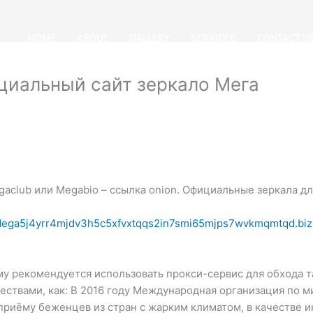
HOME
ABOUT
GALLERY
SERVICES
CONTACT U
циальный сайт зеркало Мега
aclub или Megabio – ссылка onion. Официальные зеркала для
Mega5j4yrr4mjdv3h5c5xfvxtqqs2in7smi65mjps7wvkmqmtqd.biz
му рекомендуется использовать прокси-сервис для обхода 
твами, как: В 2016 году Международная организация по миг
приёму беженцев из стран с жарким климатом, в качестве 