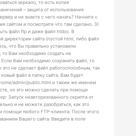
оваться зеркало, то есть копия
раничений – защита от использования
рвер и не знаете с чего начать? Начните с
ия сайтом и посмотрите что там сделано. 3)
ть файл ftp и даже файл htdoc. В
й директории сайта (пустой html, либо файл
тесь, что Вы правильно установили
, то Вам необходимо создать не
. Если Вам необходимо сохранить файл, то
о это не сделает файл работоспособным, так
новый файл в папку сайта. Вам будет
home/admin/public.html и таким же именем
ексте, но это можно сделать при помощи
ер: Запуск неавторизованного скрипта от
льно и не можете разобраться, как это
ри помощи любого FTP-клиента: После этого
званием Вашего сайта: Введите в поле