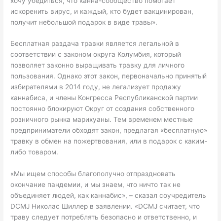
хочу убедиться, что канна-сообщество помогает
искоренить вирус, и каждый, кто будет вакцинирован,
получит небольшой подарок в виде травы».
Бесплатная раздача травки является легальной в
соответствии с законом округа Колумбия, который
позволяет законно выращивать травку для личного
пользования. Однако этот закон, первоначально принятый
избирателями в 2014 году, не легализует продажу
каннабиса, и члены Конгресса Республиканской партии
постоянно блокируют Округ от создания собственного
розничного рынка марихуаны. Тем временем местные
предприниматели обходят закон, предлагая «бесплатную»
травку в обмен на пожертвования, или в подарок с каким-
либо товаром.
«Мы ищем способы благополучно отпраздновать
окончание пандемии, и мы знаем, что ничто так не
объединяет людей, как каннабис», – сказал соучредитель
DCMJ Николас Шиллер в заявлении. «DCMJ считает, что
траву следует потреблять безопасно и ответственно, и