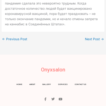
пандемия сделала это невероятно трудным. Когда
достаточное количество людей будет вакцинировано
коронавирусной вакциной, пора будет праздновать – не
только окончание пандемии, но и начало отмены запрета
на каннабис в Соединённых Штатах».
←
Previous Post
Next Post
→
Onyxsalon
HOME
ABOUT
GALLERY
SERVICES
CONTACT US
I
T
Y
c
w
o
o
i
u