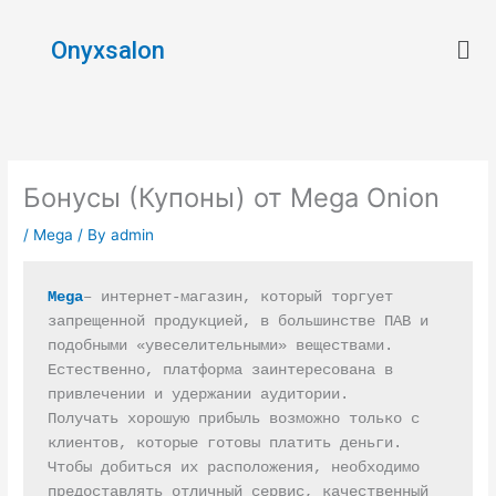
Skip
Men
to
Onyxsalon
content
Бонусы (Купоны) от Mega Onion
/
Mega
/ By
admin
Mega
– интернет-магазин, который торгует 
запрещенной продукцией, в большинстве ПАВ и 
подобными «увеселительными» веществами. 
Естественно, платформа заинтересована в 
привлечении и удержании аудитории.

Получать хорошую прибыль возможно только с 
клиентов, которые готовы платить деньги. 
Чтобы добиться их расположения, необходимо 
предоставлять отличный сервис, качественный 