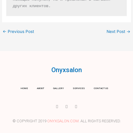
других клиентов.
←
Previous Post
Next Post
→
Onyxsalon
HOME
ABOUT
GALLERY
SERVICES
CONTACT US
I
T
Y
c
w
o
o
i
u
n
t
t
-
t
u
© COPYRIGHT 2019
ONYXSALON.COM
. ALL RIGHTS RESERVED.
f
e
b
a
r
e